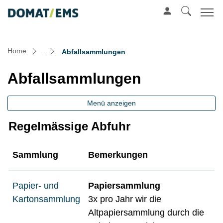
Mustergemeinde
zur Startseite
Direkt zur Hauptnavigation
Direkt zum Inhalt
Direkt zur Suche
Direkt zum Stichwortverzeichnis
(ausgewählt)
Home
Abfallsammlungen
Abfallsammlungen
Menü anzeigen
Regelmässige Abfuhr
Sammlung
Bemerkungen
Papier- und
Papiersammlung
Kartonsammlung
3x pro Jahr wir die
Altpapiersammlung durch die