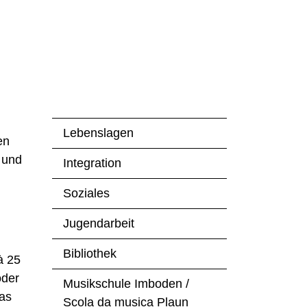
Lebenslagen
en
 und
Integration
ster geöffnet.
Soziales
Jugendarbeit
Bibliothek
à 25
oder
Musikschule Imboden /
das
Scola da musica Plaun