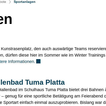
(ausgewählt)
bote
Sportanlagen
en
 Kunstrasenplatz, den auch auswärtige Teams reservier
en, dürfen diese hier im Sommer wie im Winter Trainings
Externer Link wird in einem neuen Fen
tere Informationen.
llenbad Tuma Platta
allenbad im Schulhaus Tuma Platta bietet drei Bahnen 
 – genug für eine sportliche Betätigung am Feierabend 
e Sportart einfach einmal auszuprobieren. Bislang war 