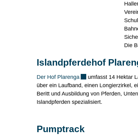
Halle
Verei
Schul
Bahne
Siche
Die B
Islandpferdehof Plare
Externer Link wird in e
Der Hof Plarenga
umfasst 14 Hektar La
über ein Laufband, einen Longierzirkel, e
Beritt und Ausbildung von Pferden, Unterri
Islandpferden spezialisiert.
Pumptrack