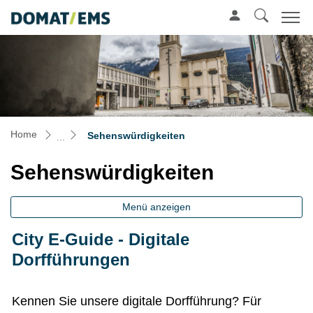
Mustergemeinde
zur Startseite
Direkt zur Hauptnavigation
Direkt zum Inhalt
Direkt zur Suche
Direkt zum Stichwortverzeichnis
(ausgewählt)
Home
Sehenswürdigkeiten
Sehenswürdigkeiten
Menü anzeigen
City E-Guide - Digitale
Dorfführungen
Kennen Sie unsere digitale Dorfführung? Für