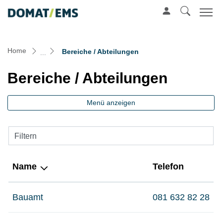
Mustergemeinde
zur Startseite
Direkt zur Hauptnavigation
Direkt zum Inhalt
Direkt zur Suche
Direkt zum Stichwortverzeichnis
(ausgewählt)
Home
Bereiche / Abteilungen
Bereiche / Abteilungen
Menü anzeigen
Filtern
Name
Telefon
Bauamt
081 632 82 28