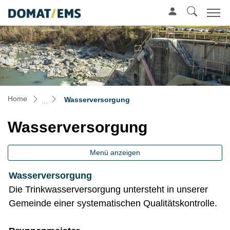
Mustergemeinde
zur Startseite
Direkt zur Hauptnavigation
Direkt zum Inhalt
Direkt zur Suche
Direkt zum Stichwortverzeichnis
(ausgewählt)
Home
Wasserversorgung
Wasserversorgung
Menü anzeigen
Wasserversorgung
Die Trinkwasserversorgung untersteht in unserer
Gemeinde einer systematischen Qualitätskontrolle.