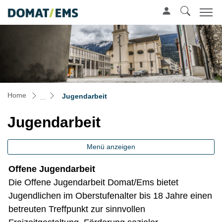
Mustergemeinde
zur Startseite
Direkt zur Hauptnavigation
Direkt zum Inhalt
Direkt zur Suche
Direkt zum Stichwortverzeichnis
(ausgewählt)
Home
Jugendarbeit
Jugendarbeit
Menü anzeigen
Offene Jugendarbeit
Die Offene Jugendarbeit Domat/Ems bietet
Jugendlichen im Oberstufenalter bis 18 Jahre einen
betreuten Treffpunkt zur sinnvollen