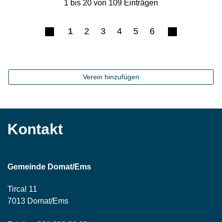
1 bis 20 von 109 Einträgen
1
2
3
4
5
6
Verein hinzufügen
Kontakt
Gemeinde Domat/Ems
Tircal 11
7013 Domat/Ems