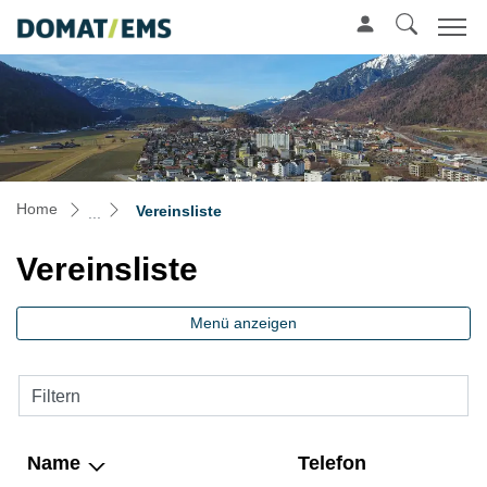
Mustergemeinde
zur Startseite
Direkt zur Hauptnavigation
Direkt zum Inhalt
Direkt zur Suche
Direkt zum Stichwortverzeichnis
(ausgewählt)
Home
Vereinsliste
Vereinsliste
Menü anzeigen
Filtern
Name
Telefon