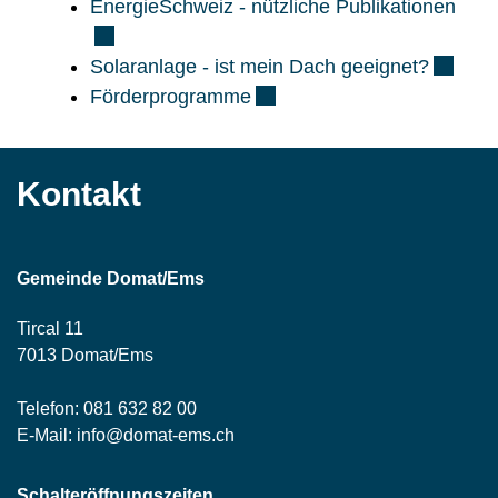
Exte
EnergieSchweiz - nützliche Publikationen
Externe
Solaranlage - ist mein Dach geeignet?
Externer Link wird in einem
Förderprogramme
Kontakt
Gemeinde Domat/Ems
Tircal 11
7013 Domat/Ems
Telefon:
081 632 82 00
E-Mail:
info@domat-ems.ch
Schalteröffnungszeiten