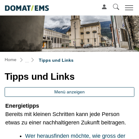
Mustergemeinde
zur Startseite
Direkt zur Hauptnavigation
Direkt zum Inhalt
Direkt zur Suche
Direkt zum Stichwortverzeichnis
(ausgewählt)
Home
Tipps und Links
Tipps und Links
Menü anzeigen
Energietipps
Bereits mit kleinen Schritten kann jede Person
etwas zu einer nachhaltigeren Zukunft beitragen.
Wer herausfinden möchte, wie gross der