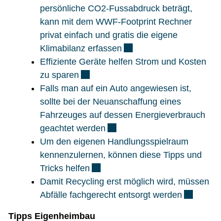
persönliche CO2-Fussabdruck beträgt,
kann mit dem WWF-Footprint Rechner
privat einfach und gratis die eigene
Externer Link wird in ei
Klimabilanz erfassen
Effiziente Geräte helfen Strom und Kosten
Externer Link wird in einem neuen F
zu sparen
Falls man auf ein Auto angewiesen ist,
sollte bei der Neuanschaffung eines
Fahrzeuges auf dessen Energieverbrauch
Externer Link wird in einem n
geachtet werden
Um den eigenen Handlungsspielraum
kennenzulernen, können diese Tipps und
Externer Link wird in einem neue
Tricks helfen
Damit Recycling erst möglich wird, müssen
Externer 
Abfälle fachgerecht entsorgt werden
Tipps Eigenheimbau