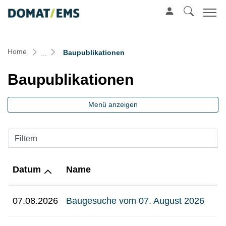
Mustergemeinde
zur Startseite
Direkt zur Hauptnavigation
Direkt zum Inhalt
Direkt zur Suche
Direkt zum Stichwortverzeichnis
(ausgewählt)
Home
Baupublikationen
Baupublikationen
Menü anzeigen
Filtern
Datum
Name
07.08.2026
Baugesuche vom 07. August 2026