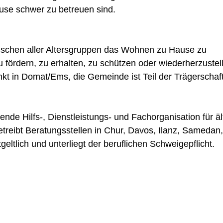
use schwer zu betreuen sind.
d in einem neuen Fenster geöffnet.
enschen aller Altersgruppen das Wohnen zu Hause zu
 fördern, zu erhalten, zu schützen oder wiederherzustel
nkt in Domat/Ems, die Gemeinde ist Teil der Trägerschaft
 wird in einem neuen Fenster geöffnet.
rende Hilfs-, Dienstleistungs- und Fachorganisation für äl
reibt Beratungsstellen in Chur, Davos, Ilanz, Samedan,
eltlich und unterliegt der beruflichen Schweigepflicht.