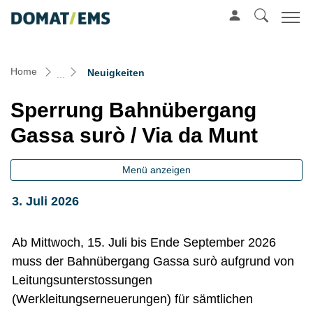
Mustergemeinde
zur Startseite
Direkt zur Hauptnavigation
Direkt zum Inhalt
Direkt zur Suche
Direkt zum Stichwortverzeichnis
(ausgewählt)
Home
Neuigkeiten
Sperrung Bahnübergang
Gassa surò / Via da Munt
Menü anzeigen
3. Juli 2026
Ab Mittwoch, 15. Juli bis Ende September 2026
muss der Bahnübergang Gassa surò aufgrund von
Leitungsunterstossungen
(Werkleitungserneuerungen) für sämtlichen