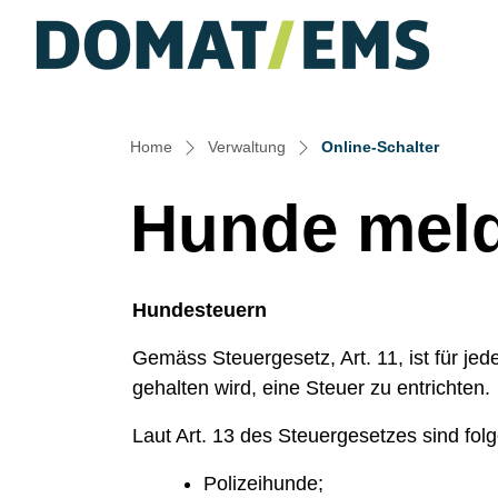
Muste
zur Startseite
Direkt zur Hauptnavigation
Direkt zum Inhalt
Direkt zur Suche
Direkt zum Stichwortverzeichnis
(ausgew
Home
Verwaltung
Online-Schalter
Hunde mel
Hundesteuern
Zugehörige Objekte
Gemäss Steuergesetz, Art. 11, ist für je
gehalten wird, eine Steuer zu entrichten.
Laut Art. 13 des Steuergesetzes sind fo
Polizeihunde;